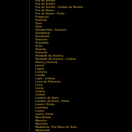
Foz de Arelho
Foz do Arelho
Foz do Arelho - Caldas da Rainha
Foz do Douro
Foz do Douro - Porto
Fragosas
Funchal
Gaio
Gala
Gandarinha - Cascais
Gondomar
Gondomil
Gouveia
Grandola
Grijo
Guarda
Guisado
Herdade da Aroeira
Herdade da Aroeira - Lisboa
Ilhavo,( Aveiro)
juncal
Lagoa
Lameira
Landal
Lapa - Lisboa
Leca da Palmeira
Leira
Leiria
Lisboa
Lisbon
Lordelo do Ouro
Lordelo do Ouro - Porto
Lourel -Sintra
Lourinha
Lousa
Luzim, Porto
Macalhona
Maceira
Macieira
Madalena, Vila Nova de Gaia
Mafamude