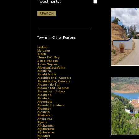
Investments:
Towns in Other Regions
Lisbon
Melgaco
Viseu
'Serra De'l Rey
a dos francos
A dos Negros
Albergaria-a-Velha
Albufeira
Alcabideche
Alcabideche - Cascais
Alcabideche, Cascais
Alcacer do Sal
Alcacer Sal - Setubal
Alcantara - Lisboa
Alcobaca
Alcobca
Alcochete
Alcochete-Lisbon
Alenquer
Alentejo
Alfeizerao
Alfezeirao
Aljezur
Aljubarotta
Aljubarrato
Aljubarrota
Aljustrel