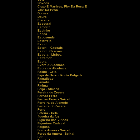
Covoes
Crato E Martires, Flor Da Rosa E
Vale Do Peso
Dornes
Douro
Ericeira
Escoural
Esmoriz
Espinho
Espita
Esposende
Estarreja
Estoril
Estoril - Cascais
Estoril, Cascais
Estrela - Lisboa
Estremoz
Evora
Evora d Alcobaca
Evora de Alcobaca
Facho - Cela
Faja de Baixo, Ponta Delgada
Famalicao
Fanadia
Fatima
Feijo - Almada
Fereira do Zezere
Fernao Ferro
Fernao Ferro - Seixal
Ferreira do Alentejo
Ferreira do Zezere
Ferrel
Feteira - Cela
figueira da foz
Figueiro dos Vinhos
Figueiros Cadaval
Folgosa
Foros Amora - Seixal
Foros da Amora - Seixal
Foz