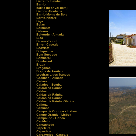
Barreiro, Setubal
Barrio
barrio (near val bom)
Barrio - Alcobaca
Barrio Monte de Bois
Barrio Nazare
Beja
Belas
Belmonte
Beloura
Belverde - Almada
Bica
Bicess-Estoril
Birre - Cascais
Boavista
Boliqueime
Bom Sucesso
Bombaral
Bombarral
Braga
Braganca
Brejos de Azeitao
broeiras a dos francos
Cacilhas - Almada
Cadaval
Cajados - Setubal
Caldad da Rainha
Caldas
Caldas da Rainha
Caldas da Rainha
Caldas da Rainha Obidos
Calheta
Caminha
Campo de Ourique - Lisboa
Campo Grande - Lisboa
Campolide - Lisboa
Canidelo
Cantanhede
Capeleira
Capuchos
Carcavelos - Cascais