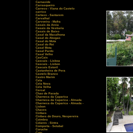
Carnaxide
Carrasqueiro
Carreco - Viana do Castelo
carrico
Cartaxo - Santarem
Carvalhal
Carvoeira - Mafra
Casais da Areia
Casais da Vestiaria
Casais de Baixo
Casal da Macalhona
Casal do Abogao
Casal do Mota
Casal do Rei
Casal Mota
Casal Pardo
Casal Velho
CasCais
Cascais - Lisboa
Cascais - Lisbon
Cascais Estoril
Castanheira de Pera
Castelo Branco
Castro Marim
Cela
Cela Nova
Cela Velha
Cercal
Chao de Parada
Charneca da Caparica
Charneca da Caparica - Almada
Charneca da Caparica - Almada -
Lisbon
Chaves
Cinfaes
Cinfaes do Douro, Nespereira
Coimbra
Colares - Sintra
Comporta - Setubal
Coruche
Coto