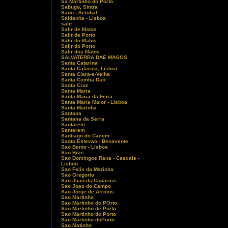
Sa Martinho do Porto
Sabugo, Sintra
Sado - Setubal
Saldanha - Lisboa
salir
Salir de Matos
Salir de Porto
Salir do Matos
Salir do Porto
Salir dos Matos
SALVATERRA DAE MAGOS
Santa Catarina
Santa Catarina, Lisboa
Santa Clara-a-Velha
Santa Comba Dao
Santa Cruz
Santa Maria
Santa Maria da Feira
Santa Maria Maior - Lisboa
Santa Marinha
Santana
Santana da Serra
Santarem
Santerem
Santiago do Cacem
Santo Estevao - Benavente
Sao Bento - Lisboa
Sao Bras
Sao Domingos Rana - Cascais -
Lisbon
Sao Felix da Marinha
Sao Gregorio
Sao Joao da Caparica
Sao Joao do Campo
Sao Jorge de Arroios
Sao Martinho
Sao Martinho do POrto
Sao Martinho de Porto
Sao Martinho do Porto
Sao Martinho doPorto
Sao Matinho