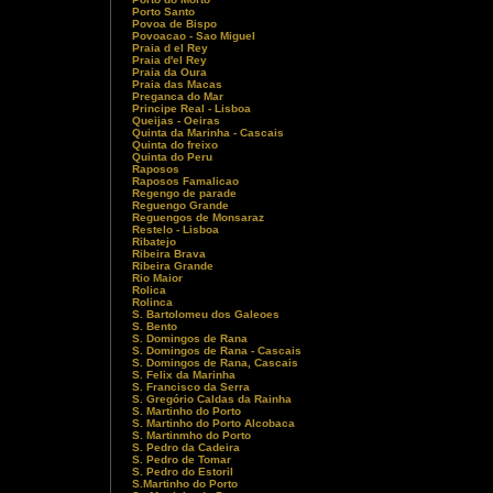
Porto Santo
Povoa de Bispo
Povoacao - Sao Miguel
Praia d el Rey
Praia d'el Rey
Praia da Oura
Praia das Macas
Preganca do Mar
Principe Real - Lisboa
Queijas - Oeiras
Quinta da Marinha - Cascais
Quinta do freixo
Quinta do Peru
Raposos
Raposos Famalicao
Regengo de parade
Reguengo Grande
Reguengos de Monsaraz
Restelo - Lisboa
Ribatejo
Ribeira Brava
Ribeira Grande
Rio Maior
Rolica
Rolinca
S. Bartolomeu dos Galeoes
S. Bento
S. Domingos de Rana
S. Domingos de Rana - Cascais
S. Domingos de Rana, Cascais
S. Felix da Marinha
S. Francisco da Serra
S. Gregório Caldas da Rainha
S. Martinho do Porto
S. Martinho do Porto Alcobaca
S. Martinmho do Porto
S. Pedro da Cadeira
S. Pedro de Tomar
S. Pedro do Estoril
S.Martinho do Porto