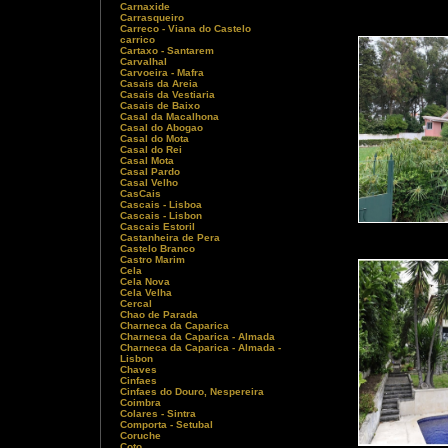
Carnaxide
Carrasqueiro
Carreco - Viana do Castelo
carrico
Cartaxo - Santarem
Carvalhal
Carvoeira - Mafra
Casais da Areia
Casais da Vestiaria
Casais de Baixo
Casal da Macalhona
Casal do Abogao
Casal do Mota
Casal do Rei
Casal Mota
Casal Pardo
Casal Velho
CasCais
Cascais - Lisboa
Cascais - Lisbon
Cascais Estoril
Castanheira de Pera
Castelo Branco
Castro Marim
Cela
Cela Nova
Cela Velha
Cercal
Chao de Parada
Charneca da Caparica
Charneca da Caparica - Almada
Charneca da Caparica - Almada -
Lisbon
Chaves
Cinfaes
Cinfaes do Douro, Nespereira
Coimbra
Colares - Sintra
Comporta - Setubal
Coruche
Coto