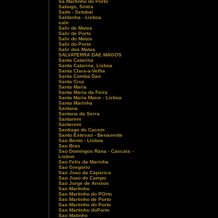
Sa Martinho do Porto
Sabugo, Sintra
Sado - Setubal
Saldanha - Lisboa
salir
Salir de Matos
Salir de Porto
Salir do Matos
Salir do Porto
Salir dos Matos
SALVATERRA DAE MAGOS
Santa Catarina
Santa Catarina, Lisboa
Santa Clara-a-Velha
Santa Comba Dao
Santa Cruz
Santa Maria
Santa Maria da Feira
Santa Maria Maior - Lisboa
Santa Marinha
Santana
Santana da Serra
Santarem
Santerem
Santiago do Cacem
Santo Estevao - Benavente
Sao Bento - Lisboa
Sao Bras
Sao Domingos Rana - Cascais -
Lisbon
Sao Felix da Marinha
Sao Gregorio
Sao Joao da Caparica
Sao Joao do Campo
Sao Jorge de Arroios
Sao Martinho
Sao Martinho do POrto
Sao Martinho de Porto
Sao Martinho do Porto
Sao Martinho doPorto
Sao Matinho