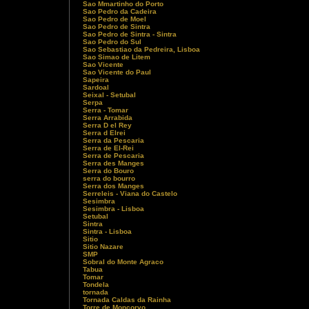
Sao Mmartinho do Porto
Sao Pedro da Cadeira
Sao Pedro de Moel
Sao Pedro de Sintra
Sao Pedro de Sintra - Sintra
Sao Pedro do Sul
Sao Sebastiao da Pedreira, Lisboa
Sao Simao de Litem
Sao Vicente
Sao Vicente do Paul
Sapeira
Sardoal
Seixal - Setubal
Serpa
Serra - Tomar
Serra Arrabida
Serra D el Rey
Serra d Elrei
Serra da Pescaria
Serra de El-Rei
Serra de Pescaria
Serra des Manges
Serra do Bouro
serra do bourro
Serra dos Manges
Serreleis - Viana do Castelo
Sesimbra
Sesimbra - Lisboa
Setubal
Sintra
Sintra - Lisboa
Sitio
Sitio Nazare
SMP
Sobral do Monte Agraco
Tabua
Tomar
Tondela
tornada
Tornada Caldas da Rainha
Torre de Moncorvo