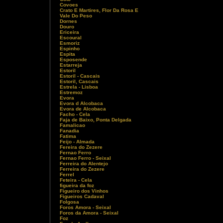
Covoes
Crato E Martires, Flor Da Rosa E
Vale Do Peso
Dornes
Douro
Ericeira
Escoural
Esmoriz
Espinho
Espita
Esposende
Estarreja
Estoril
Estoril - Cascais
Estoril, Cascais
Estrela - Lisboa
Estremoz
Evora
Evora d Alcobaca
Evora de Alcobaca
Facho - Cela
Faja de Baixo, Ponta Delgada
Famalicao
Fanadia
Fatima
Feijo - Almada
Fereira do Zezere
Fernao Ferro
Fernao Ferro - Seixal
Ferreira do Alentejo
Ferreira do Zezere
Ferrel
Feteira - Cela
figueira da foz
Figueiro dos Vinhos
Figueiros Cadaval
Folgosa
Foros Amora - Seixal
Foros da Amora - Seixal
Foz