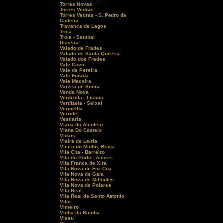
Torres Novas
Torres Vedras
Torres Vedras - S. Pedro da
Cadeira
Travanca de Lagos
Troia
Troia - Setubal
Usseira
Valado de Frades
Valado de Santa Quiteria
Valado dos Frades
Vale Covo
Vale de Pereira
Vale Furada
Vale Maceira
Varzea de Sintra
Venda Nova
Verdizela - Lisboa
Verdizela - Seixal
Vermelha
Verride
Vestiaria
Viana do Alentejo
Viana Do Castelo
Vidais
Vieira de Leiria
Vieira do Minho, Braga
Vila Cha - Barreiro
Vila do Porto - Acores
Vila Franca de Xira
Vila Nova de Foz Coa
Vila Nova de Gaia
Vila Nova de Milfontes
Vila Nova de Poiares
Vila Real
Vila Real de Santo Antonio
Vilar
Vimeiro
Vinha da Rainha
Viseu