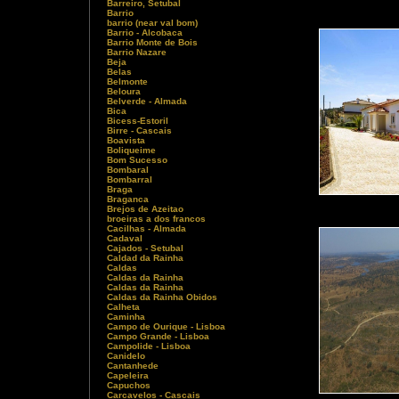
Barreiro, Setubal
Barrio
barrio (near val bom)
Barrio - Alcobaca
Barrio Monte de Bois
Barrio Nazare
Beja
Belas
Belmonte
Beloura
Belverde - Almada
Bica
Bicess-Estoril
Birre - Cascais
Boavista
Boliqueime
Bom Sucesso
Bombaral
Bombarral
Braga
Braganca
Brejos de Azeitao
broeiras a dos francos
Cacilhas - Almada
Cadaval
Cajados - Setubal
Caldad da Rainha
Caldas
Caldas da Rainha
Caldas da Rainha
Caldas da Rainha Obidos
Calheta
Caminha
Campo de Ourique - Lisboa
Campo Grande - Lisboa
Campolide - Lisboa
Canidelo
Cantanhede
Capeleira
Capuchos
Carcavelos - Cascais