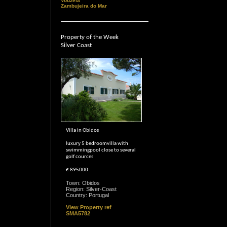
Vouzela
Zambujeira do Mar
Property of the Week
Silver Coast
Villa in Obidos
luxury 5 bedroomvilla with
swimmingpool close to several
golf cources
€ 895000
Town: Obidos
Region: Silver-Coast
Country: Portugal
View Property ref
SMA5782