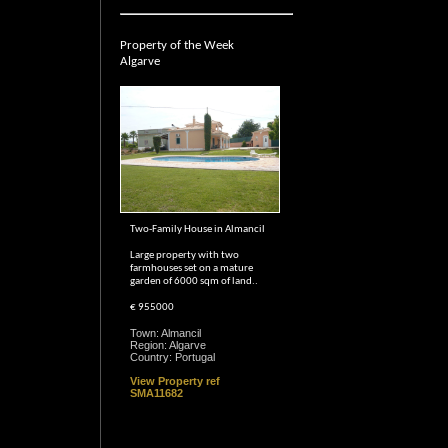
Property of the Week
Algarve
Two-Family House in Almancil
Large property with two
farmhouses set on a mature
garden of 6000 sqm of land..
€ 955000
Town: Almancil
Region: Algarve
Country: Portugal
View Property ref
SMA11682