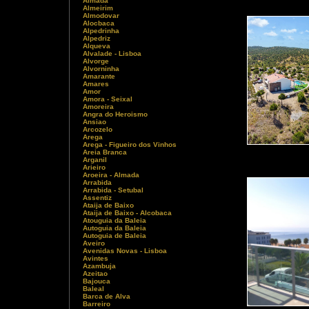
Almada
Almeirim
Almodovar
Alocbaca
Alpedrinha
Alpedriz
Alqueva
Alvalade - Lisboa
Alvorge
Alvorninha
Amarante
Amares
Amor
Amora - Seixal
Amoreira
Angra do Heroismo
Ansiao
Arcozelo
Arega
Arega - Figueiro dos Vinhos
Areia Branca
Arganil
Arieiro
Aroeira - Almada
Arrabida
Arrabida - Setubal
Assentiz
Ataija de Baixo
Ataija de Baixo - Alcobaca
Atouguia da Baleia
Autoguia da Baleia
Autoguia de Baleia
Aveiro
Avenidas Novas - Lisboa
Avintes
Azambuja
Azeitao
Bajouca
Baleal
Barca de Alva
Barreiro