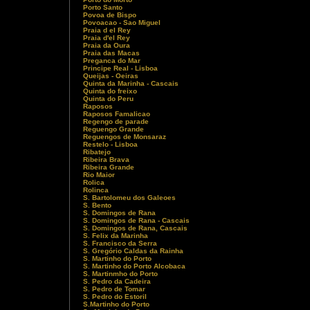
Porto Santo
Povoa de Bispo
Povoacao - Sao Miguel
Praia d el Rey
Praia d'el Rey
Praia da Oura
Praia das Macas
Preganca do Mar
Principe Real - Lisboa
Queijas - Oeiras
Quinta da Marinha - Cascais
Quinta do freixo
Quinta do Peru
Raposos
Raposos Famalicao
Regengo de parade
Reguengo Grande
Reguengos de Monsaraz
Restelo - Lisboa
Ribatejo
Ribeira Brava
Ribeira Grande
Rio Maior
Rolica
Rolinca
S. Bartolomeu dos Galeoes
S. Bento
S. Domingos de Rana
S. Domingos de Rana - Cascais
S. Domingos de Rana, Cascais
S. Felix da Marinha
S. Francisco da Serra
S. Gregório Caldas da Rainha
S. Martinho do Porto
S. Martinho do Porto Alcobaca
S. Martinmho do Porto
S. Pedro da Cadeira
S. Pedro de Tomar
S. Pedro do Estoril
S.Martinho do Porto