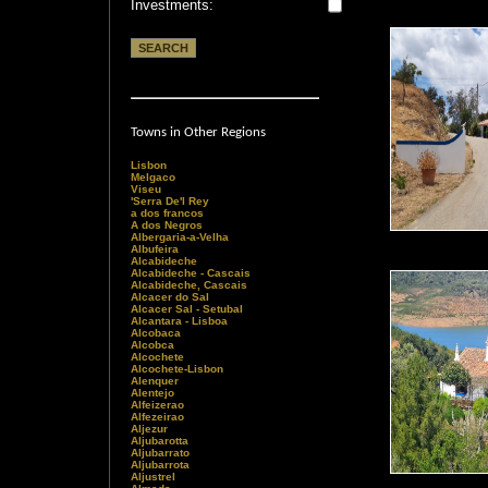
Investments:
Towns in Other Regions
Lisbon
Melgaco
Viseu
'Serra De'l Rey
a dos francos
A dos Negros
Albergaria-a-Velha
Albufeira
Alcabideche
Alcabideche - Cascais
Alcabideche, Cascais
Alcacer do Sal
Alcacer Sal - Setubal
Alcantara - Lisboa
Alcobaca
Alcobca
Alcochete
Alcochete-Lisbon
Alenquer
Alentejo
Alfeizerao
Alfezeirao
Aljezur
Aljubarotta
Aljubarrato
Aljubarrota
Aljustrel