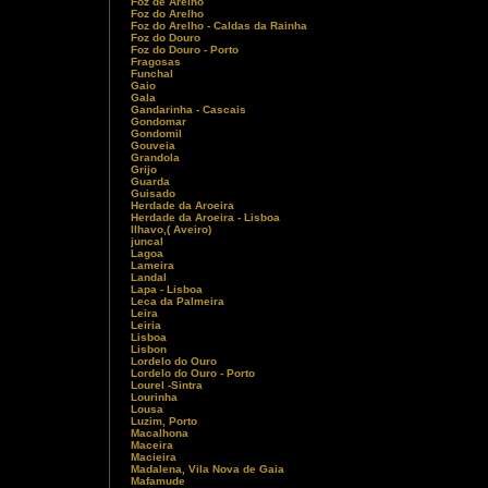
Foz de Arelho
Foz do Arelho
Foz do Arelho - Caldas da Rainha
Foz do Douro
Foz do Douro - Porto
Fragosas
Funchal
Gaio
Gala
Gandarinha - Cascais
Gondomar
Gondomil
Gouveia
Grandola
Grijo
Guarda
Guisado
Herdade da Aroeira
Herdade da Aroeira - Lisboa
Ilhavo,( Aveiro)
juncal
Lagoa
Lameira
Landal
Lapa - Lisboa
Leca da Palmeira
Leira
Leiria
Lisboa
Lisbon
Lordelo do Ouro
Lordelo do Ouro - Porto
Lourel -Sintra
Lourinha
Lousa
Luzim, Porto
Macalhona
Maceira
Macieira
Madalena, Vila Nova de Gaia
Mafamude