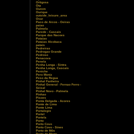
Ortigosa
Ota
Ourem
Ourique
outside_leisure_area
Ovar
Paco de Arcos - Oeiras
paiao
Palmela
Parede - Cascais
Parque das Nacoes
Pataias
Pataias Alcobaca
patais
Pedreiras
Pedrogao Grande
Pedroso
Penacova
Penela
Penha Longa - Sintra
Penha Longa, Cascais
Peniche
Pero Moniz
Peso da Regua
Pinhal Fanheira
Pinhal General - Fernao Ferro -
Seixal
Pinhal Novo - Palmela
Pinhao
Pisoes
Ponta Delgada - Acores
Ponte de Lima
Ponte Lima
Portalegre
Portel
Portela
Porto
Porto Covo
Porto Covo - Sines
Porto de Mós
Porto do Morto