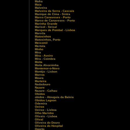
Mafra
Maia
Malveira
Malveira da Serra - Cascais
Manique de Cima - Sintra
Marco Canaveses - Porto
Marco de Canaveses - Porto
Marinha Grande
Marisol - Seixal
Marques de Pombal - Lisboa
Marvila
Matosinhos
Matosinhos, Porto
Meixomil
Mertola
Minho
Mira
Mira - Aveiro
Mira - Coimbra
Moita
Moita Alvorninha
Montemor-o-Novo
Montijo - Lisbon
Morros
Moura
Murteira
Nadadouro
Nazare
Nazare - Calhau
Obidos
obidos - Atouguia da Baleia
Obidos Lagoon
Odemira
Oeiras
Oeiras - Lisboa
Olho Marinho
Olivais - Lisboa
Olival
Oliveira do Douro
Oliveira do Hospital
Oporto