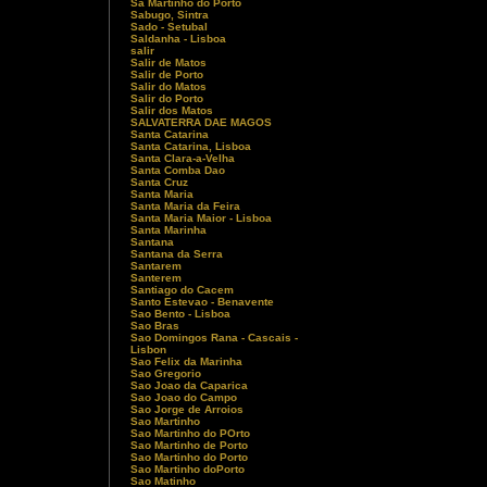
Sa Martinho do Porto
Sabugo, Sintra
Sado - Setubal
Saldanha - Lisboa
salir
Salir de Matos
Salir de Porto
Salir do Matos
Salir do Porto
Salir dos Matos
SALVATERRA DAE MAGOS
Santa Catarina
Santa Catarina, Lisboa
Santa Clara-a-Velha
Santa Comba Dao
Santa Cruz
Santa Maria
Santa Maria da Feira
Santa Maria Maior - Lisboa
Santa Marinha
Santana
Santana da Serra
Santarem
Santerem
Santiago do Cacem
Santo Estevao - Benavente
Sao Bento - Lisboa
Sao Bras
Sao Domingos Rana - Cascais -
Lisbon
Sao Felix da Marinha
Sao Gregorio
Sao Joao da Caparica
Sao Joao do Campo
Sao Jorge de Arroios
Sao Martinho
Sao Martinho do POrto
Sao Martinho de Porto
Sao Martinho do Porto
Sao Martinho doPorto
Sao Matinho