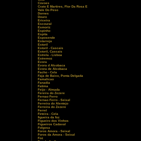
Covoes
Crato E Martires, Flor Da Rosa E
Vale Do Peso
Dornes
Douro
Ericeira
Escoural
Esmoriz
Espinho
Espita
Esposende
Estarreja
Estoril
Estoril - Cascais
Estoril, Cascais
Estrela - Lisboa
Estremoz
Evora
Evora d Alcobaca
Evora de Alcobaca
Facho - Cela
Faja de Baixo, Ponta Delgada
Famalicao
Fanadia
Fatima
Feijo - Almada
Fereira do Zezere
Fernao Ferro
Fernao Ferro - Seixal
Ferreira do Alentejo
Ferreira do Zezere
Ferrel
Feteira - Cela
figueira da foz
Figueiro dos Vinhos
Figueiros Cadaval
Folgosa
Foros Amora - Seixal
Foros da Amora - Seixal
Foz