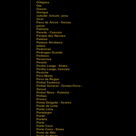
Ortigosa
Ota
Ourem
Ourique
outside_leisure_area
Ovar
Paco de Arcos - Oeiras
paiao
Palmela
Parede - Cascais
Parque das Nacoes
Pataias
Pataias Alcobaca
patais
Pedreiras
Pedrogao Grande
Pedroso
Penacova
Penela
Penha Longa - Sintra
Penha Longa, Cascais
Peniche
Pero Moniz
Peso da Regua
Pinhal Fanheira
Pinhal General - Fernao Ferro -
Seixal
Pinhal Novo - Palmela
Pinhao
Pisoes
Ponta Delgada - Acores
Ponte de Lima
Ponte Lima
Portalegre
Portel
Portela
Porto
Porto Covo
Porto Covo - Sines
Porto de Mós
Porto do Morto