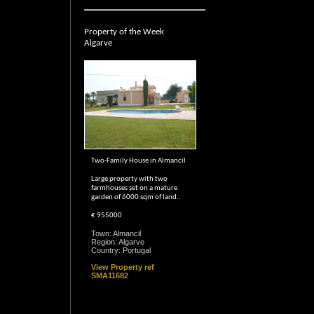
Property of the Week
Algarve
Two-Family House in Almancil
Large property with two
farmhouses set on a mature
garden of 6000 sqm of land..
€ 955000
Town: Almancil
Region: Algarve
Country: Portugal
View Property ref
SMA11682