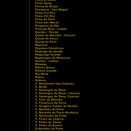
Porto Santo
Povoa de Bispo
Povoacao - Sao Miguel
Praia d el Rey
Praia d'el Rey
Praia da Oura
Praia das Macas
Preganca do Mar
Principe Real - Lisboa
Queijas - Oeiras
Quinta da Marinha - Cascais
Quinta do freixo
Quinta do Peru
Raposos
Raposos Famalicao
Regengo de parade
Reguengo Grande
Reguengos de Monsaraz
Restelo - Lisboa
Ribatejo
Ribeira Brava
Ribeira Grande
Rio Maior
Rolica
Rolinca
S. Bartolomeu dos Galeoes
S. Bento
S. Domingos de Rana
S. Domingos de Rana - Cascais
S. Domingos de Rana, Cascais
S. Felix da Marinha
S. Francisco da Serra
S. Gregório Caldas da Rainha
S. Martinho do Porto
S. Martinho do Porto Alcobaca
S. Martinmho do Porto
S. Pedro da Cadeira
S. Pedro de Tomar
S. Pedro do Estoril
S.Martinho do Porto