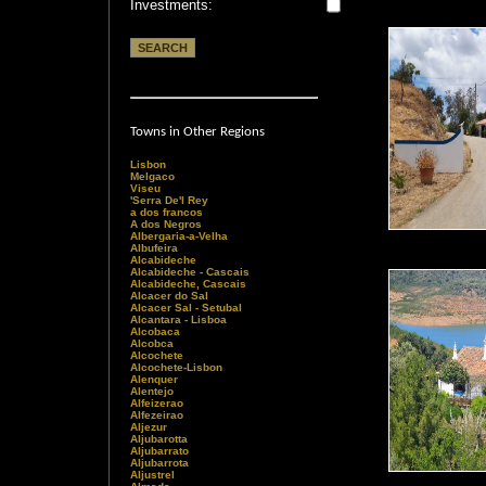
Investments:
Towns in Other Regions
Lisbon
Melgaco
Viseu
'Serra De'l Rey
a dos francos
A dos Negros
Albergaria-a-Velha
Albufeira
Alcabideche
Alcabideche - Cascais
Alcabideche, Cascais
Alcacer do Sal
Alcacer Sal - Setubal
Alcantara - Lisboa
Alcobaca
Alcobca
Alcochete
Alcochete-Lisbon
Alenquer
Alentejo
Alfeizerao
Alfezeirao
Aljezur
Aljubarotta
Aljubarrato
Aljubarrota
Aljustrel