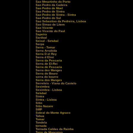
Sao Mmartinho do Porto
Sao Pedro da Cadeira
Sao Pedro de Moel
Sao Pedro de Sintra
Sao Pedro de Sintra - Sintra
Sao Pedro do Sul
Sao Sebastiao da Pedreira, Lisboa
Sao Simao de Litem
Sao Vicente
Sao Vicente do Paul
Sapeira
Sardoal
Seixal - Setubal
Serpa
Serra - Tomar
Serra Arrabida
Serra D el Rey
Serra d Elrei
Serra da Pescaria
Serra de El-Rei
Serra de Pescaria
Serra des Manges
Serra do Bouro
serra do bourro
Serra dos Manges
Serreleis - Viana do Castelo
Sesimbra
Sesimbra - Lisboa
Setubal
Sintra
Sintra - Lisboa
Sitio
Sitio Nazare
SMP
Sobral do Monte Agraco
Tabua
Tomar
Tondela
tornada
Tornada Caldas da Rainha
Torre de Moncorvo