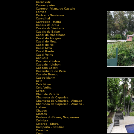
Carnaxide
Carrasqueiro
Carreco - Viana do Castelo
carrico
Cartaxo - Santarem
Carvalhal
Carvoeira - Mafra
Casais da Areia
Casais da Vestiaria
Casais de Baixo
Casal da Macalhona
Casal do Abogao
Casal do Mota
Casal do Rei
Casal Mota
Casal Pardo
Casal Velho
CasCais
Cascais - Lisboa
Cascais - Lisbon
Cascais Estoril
Castanheira de Pera
Castelo Branco
Castro Marim
Cela
Cela Nova
Cela Velha
Cercal
Chao de Parada
Charneca da Caparica
Charneca da Caparica - Almada
Charneca da Caparica - Almada -
Lisbon
Chaves
Cinfaes
Cinfaes do Douro, Nespereira
Coimbra
Colares - Sintra
Comporta - Setubal
Coruche
Coto