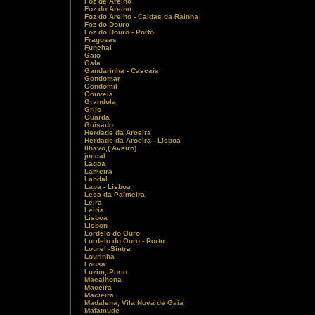
Foz de Arelho
Foz do Arelho
Foz do Arelho - Caldas da Rainha
Foz do Douro
Foz do Douro - Porto
Fragosas
Funchal
Gaio
Gala
Gandarinha - Cascais
Gondomar
Gondomil
Gouveia
Grandola
Grijo
Guarda
Guisado
Herdade da Aroeira
Herdade da Aroeira - Lisboa
Ilhavo,( Aveiro)
juncal
Lagoa
Lameira
Landal
Lapa - Lisboa
Leca da Palmeira
Leira
Leiria
Lisboa
Lisbon
Lordelo do Ouro
Lordelo do Ouro - Porto
Lourel -Sintra
Lourinha
Lousa
Luzim, Porto
Macalhona
Maceira
Macieira
Madalena, Vila Nova de Gaia
Mafamude