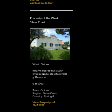
Vouzela
Zambujeira do Mar
Property of the Week
Silver Coast
Villa in Obidos
luxury 5 bedroomvilla with
swimmingpool close to several
golf cources
€ 895000
Town: Obidos
Region: Silver-Coast
Country: Portugal
View Property ref
SMA5782