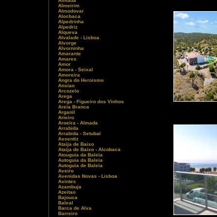
Almada
Almeirim
Almodovar
Alocbaca
Alpedrinha
Alpedriz
Alqueva
Alvalade - Lisboa
Alvorge
Alvorninha
Amarante
Amares
Amor
Amora - Seixal
Amoreira
Angra do Heroismo
Ansiao
Arcozelo
Arega
Arega - Figueiro dos Vinhos
Areia Branca
Arganil
Arieiro
Aroeira - Almada
Arrabida
Arrabida - Setubal
Assentiz
Ataija de Baixo
Ataija de Baixo - Alcobaca
Atouguia da Baleia
Autoguia da Baleia
Autoguia de Baleia
Aveiro
Avenidas Novas - Lisboa
Avintes
Azambuja
Azeitao
Bajouca
Baleal
Barca de Alva
Barreiro