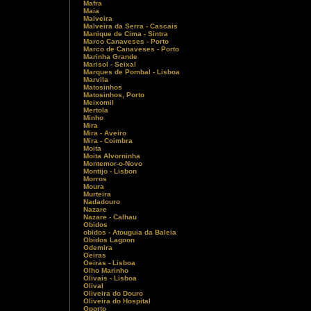
Mafra
Maia
Malveira
Malveira da Serra - Cascais
Manique de Cima - Sintra
Marco Canaveses - Porto
Marco de Canaveses - Porto
Marinha Grande
Marisol - Seixal
Marques de Pombal - Lisboa
Marvila
Matosinhos
Matosinhos, Porto
Meixomil
Mertola
Minho
Mira
Mira - Aveiro
Mira - Coimbra
Moita
Moita Alvorninha
Montemor-o-Novo
Montijo - Lisbon
Morros
Moura
Murteira
Nadadouro
Nazare
Nazare - Calhau
Obidos
obidos - Atouguia da Baleia
Obidos Lagoon
Odemira
Oeiras
Oeiras - Lisboa
Olho Marinho
Olivais - Lisboa
Olival
Oliveira do Douro
Oliveira do Hospital
Oporto