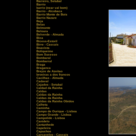
Barreiro, Setubal
Barrio
barrio (near val bom)
Barrio - Alcobaca
Barrio Monte de Bois
Barrio Nazare
Beja
Belas
Belmonte
Beloura
Belverde - Almada
Bica
Bicess-Estoril
Birre - Cascais
Boavista
Boliqueime
Bom Sucesso
Bombaral
Bombarral
Braga
Braganca
Brejos de Azeitao
broeiras a dos francos
Cacilhas - Almada
Cadaval
Cajados - Setubal
Caldad da Rainha
Caldas
Caldas da Rainha
Caldas da Rainha
Caldas da Rainha Obidos
Calheta
Caminha
Campo de Ourique - Lisboa
Campo Grande - Lisboa
Campolide - Lisboa
Canidelo
Cantanhede
Capeleira
Capuchos
Carcavelos - Cascais