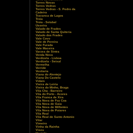
Torres Novas
Torres Vedras
Torres Vedras - S. Pedro da
Cadeira
Travanca de Lagos
Troia
Troia - Setubal
Usseira
Valado de Frades
Valado de Santa Quiteria
Valado dos Frades
Vale Covo
Vale de Pereira
Vale Furada
Vale Maceira
Varzea de Sintra
Venda Nova
Verdizela - Lisboa
Verdizela - Seixal
Vermelha
Verride
Vestiaria
Viana do Alentejo
Viana Do Castelo
Vidais
Vieira de Leiria
Vieira do Minho, Braga
Vila Cha - Barreiro
Vila do Porto - Acores
Vila Franca de Xira
Vila Nova de Foz Coa
Vila Nova de Gaia
Vila Nova de Milfontes
Vila Nova de Poiares
Vila Real
Vila Real de Santo Antonio
Vilar
Vimeiro
Vinha da Rainha
Viseu