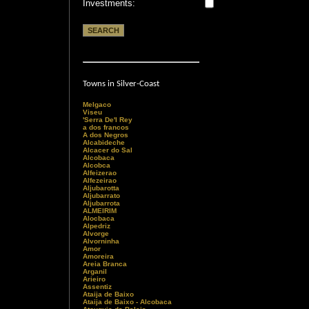
Investments:
Towns in Silver-Coast
Melgaco
Viseu
'Serra De'l Rey
a dos francos
A dos Negros
Alcabideche
Alcacer do Sal
Alcobaca
Alcobca
Alfeizerao
Alfezeirao
Aljubarotta
Aljubarrato
Aljubarrota
ALMEIRIM
Alocbaca
Alpedriz
Alvorge
Alvorninha
Amor
Amoreira
Areia Branca
Arganil
Arieiro
Assentiz
Ataija de Baixo
Ataija de Baixo - Alcobaca