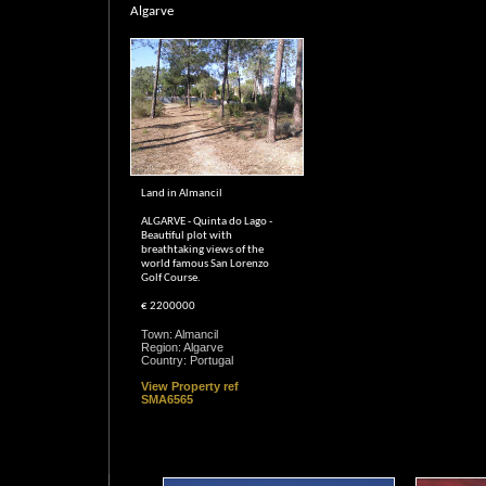
Algarve
Land in Almancil
ALGARVE - Quinta do Lago -
Beautiful plot with
breathtaking views of the
world famous San Lorenzo
Golf Course.
€ 2200000
Town: Almancil
Region: Algarve
Country: Portugal
View Property ref
SMA6565