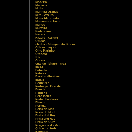
Maceira
Macieira
Mafra
Marinha Grande
Mira - Aveiro
Moita Alvorninha
Montemor-o-Novo
Morros
Murteira
Nadadouro
Nazare
Nazare - Calhau
Obidos
obidos - Atouguia da Baleia
Obidos Lagoon
Olho Marinho
Ortigosa
Ota
Ourem
outside_leisure_area
paiao
Palmela
Pataias
Pataias Alcobaca
patais
Pedreiras
Pedrogao Grande
Penela
Peniche
Pero Moniz
Pinhal Fanheira
Pisoes
Portela
Porto de Mós
Porto do Morto
Praia d el Rey
Praia d'el Rey
Praia da Oura
Preganca do Mar
Quinta do freixo
Raposos