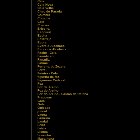
Cela
Cela Nova
Cela Velha
Chao de Parada
Coimbra
Coruche
Coto
Covoes
Ericeira
Escoural
Espita
Estarreja
Evora
Evora d Alcobaca
Evora de Alcobaca
Facho - Cela
Famalicao
Fanadia
Fatima
Ferreira do Zezere
Ferrel
Feteira - Cela
figueira da foz
Figueiros Cadaval
Foz
Foz de Arelho
Foz do Arelho
Foz do Arelho - Caldas da Rainha
Fragosas
Gaio
Gala
Guisado
juncal
Lagoa
Lameira
Landal
Leira
Leiria
Lisboa
Lourinha
Macalhona