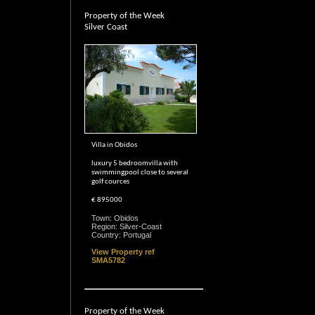
Property of the Week
Silver Coast
Villa in Obidos
luxury 5 bedroomvilla with
swimmingpool close to several
golf cources
€ 895000
Town: Obidos
Region: Silver-Coast
Country: Portugal
View Property ref
SMA5782
Property of the Week