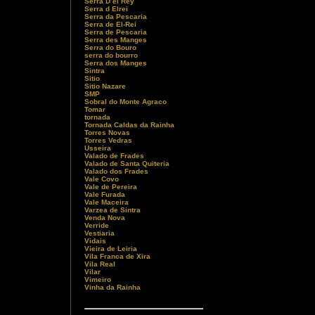
Serra D el Rey
Serra d Elrei
Serra da Pescaria
Serra de El-Rei
Serra de Pescaria
Serra des Manges
Serra do Bouro
serra do bourro
Serra dos Manges
Sintra
Sitio
Sitio Nazare
SMP
Sobral do Monte Agraco
Tomar
tornada
Tornada Caldas da Rainha
Torres Novas
Torres Vedras
Usseira
Valado de Frades
Valado de Santa Quiteria
Valado dos Frades
Vale Covo
Vale de Pereira
Vale Furada
Vale Maceira
Varzea de Sintra
Venda Nova
Verride
Vestiaria
Vidais
Vieira de Leiria
Vila Franca de Xira
Vila Real
Vilar
Vimeiro
Vinha da Rainha