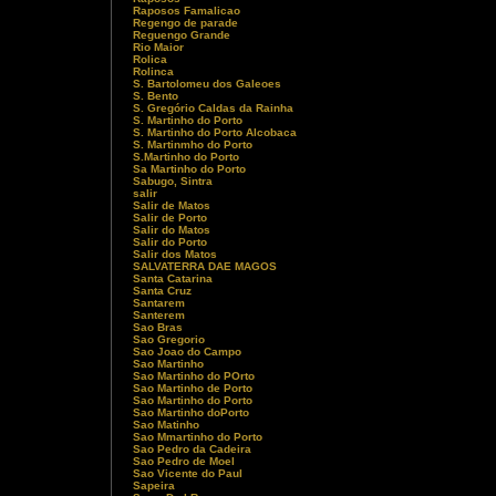
Raposos Famalicao
Regengo de parade
Reguengo Grande
Rio Maior
Rolica
Rolinca
S. Bartolomeu dos Galeoes
S. Bento
S. Gregório Caldas da Rainha
S. Martinho do Porto
S. Martinho do Porto Alcobaca
S. Martinmho do Porto
S.Martinho do Porto
Sa Martinho do Porto
Sabugo, Sintra
salir
Salir de Matos
Salir de Porto
Salir do Matos
Salir do Porto
Salir dos Matos
SALVATERRA DAE MAGOS
Santa Catarina
Santa Cruz
Santarem
Santerem
Sao Bras
Sao Gregorio
Sao Joao do Campo
Sao Martinho
Sao Martinho do POrto
Sao Martinho de Porto
Sao Martinho do Porto
Sao Martinho doPorto
Sao Matinho
Sao Mmartinho do Porto
Sao Pedro da Cadeira
Sao Pedro de Moel
Sao Vicente do Paul
Sapeira