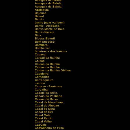
Atouguia da Baleia
Autoguia da Baleia
Autoguia de Baleia
Azambuja
Bajouca
Baleal
Barrio
barrio (near val bom)
Barrio - Alcobaca
Barrio Monte de Bois
Barrio Nazare
Bica
Bicess-Estoril
Bom Sucesso
Bombaral
Bombarral
broeiras a dos francos
Cadaval
Caldad da Rainha
Caldas
Caldas da Rainha
Caldas da Rainha
Caldas da Rainha Obidos
Capeleira
Carnaxide
Carrasqueiro
carrico
Cartaxo - Santarem
Carvalhal
Casais da Areia
Casais da Vestiaria
Casais de Baixo
Casal da Macalhona
Casal do Abogao
Casal do Mota
Casal do Rei
Casal Mota
Casal Pardo
Casal Velho
CasCais
Castanheira de Pera