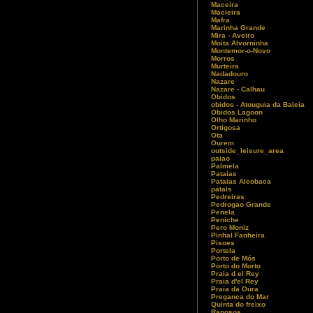
Maceira
Macieira
Mafra
Marinha Grande
Mira - Aveiro
Moita Alvorninha
Montemor-o-Novo
Morros
Murteira
Nadadouro
Nazare
Nazare - Calhau
Obidos
obidos - Atouguia da Baleia
Obidos Lagoon
Olho Marinho
Ortigosa
Ota
Ourem
outside_leisure_area
paiao
Palmela
Pataias
Pataias Alcobaca
patais
Pedreiras
Pedrogao Grande
Penela
Peniche
Pero Moniz
Pinhal Fanheira
Pisoes
Portela
Porto de Mós
Porto do Morto
Praia d el Rey
Praia d'el Rey
Praia da Oura
Preganca do Mar
Quinta do freixo
Raposos