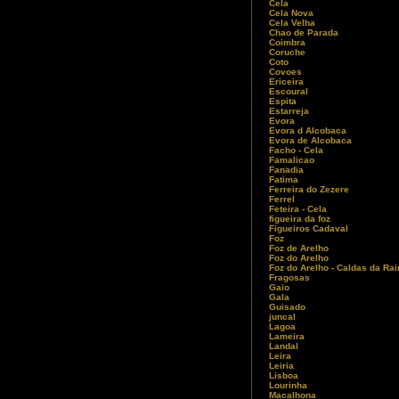
Cela
Cela Nova
Cela Velha
Chao de Parada
Coimbra
Coruche
Coto
Covoes
Ericeira
Escoural
Espita
Estarreja
Evora
Evora d Alcobaca
Evora de Alcobaca
Facho - Cela
Famalicao
Fanadia
Fatima
Ferreira do Zezere
Ferrel
Feteira - Cela
figueira da foz
Figueiros Cadaval
Foz
Foz de Arelho
Foz do Arelho
Foz do Arelho - Caldas da Ra
Fragosas
Gaio
Gala
Guisado
juncal
Lagoa
Lameira
Landal
Leira
Leiria
Lisboa
Lourinha
Macalhona