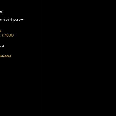
as
ale to build your own
0
€ 40000
 :
ast
 SMA7607