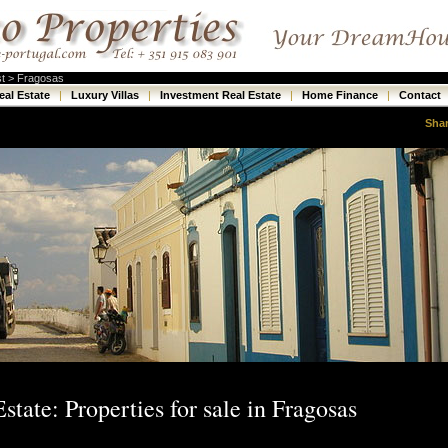
st > Fragosas
eal Estate
|
Luxury Villas
|
Investment Real Estate
|
Home Finance
|
Contact
Sha
state: Properties for sale in Fragosas