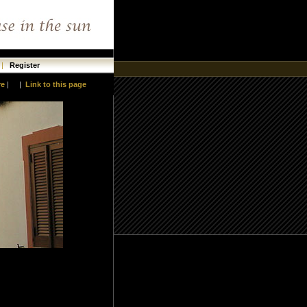
|
Register
re
|
|
Link to this page