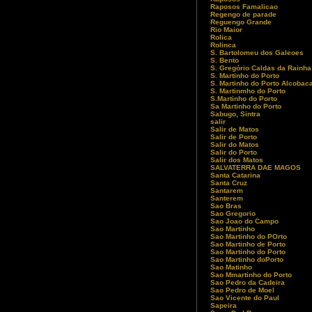
Raposos Famalicao
Regengo de parade
Reguengo Grande
Rio Maior
Rolica
Rolinca
S. Bartolomeu dos Galeoes
S. Bento
S. Gregório Caldas da Rainha
S. Martinho do Porto
S. Martinho do Porto Alcobac
S. Martinmho do Porto
S.Martinho do Porto
Sa Martinho do Porto
Sabugo, Sintra
salir
Salir de Matos
Salir de Porto
Salir do Matos
Salir do Porto
Salir dos Matos
SALVATERRA DAE MAGOS
Santa Catarina
Santa Cruz
Santarem
Santerem
Sao Bras
Sao Gregorio
Sao Joao do Campo
Sao Martinho
Sao Martinho do POrto
Sao Martinho de Porto
Sao Martinho do Porto
Sao Martinho doPorto
Sao Matinho
Sao Mmartinho do Porto
Sao Pedro da Cadeira
Sao Pedro de Moel
Sao Vicente do Paul
Sapeira