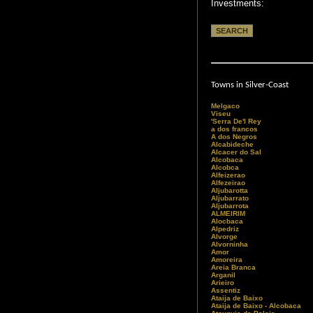
Investments:
Towns in Silver-Coast
Melgaco
Viseu
'Serra De'l Rey
a dos francos
A dos Negros
Alcabideche
Alcacer do Sal
Alcobaca
Alcobca
Alfeizerao
Alfezeirao
Aljubarotta
Aljubarrato
Aljubarrota
ALMEIRIM
Alocbaca
Alpedriz
Alvorge
Alvorninha
Amor
Amoreira
Areia Branca
Arganil
Arieiro
Assentiz
Ataija de Baixo
Ataija de Baixo - Alcobaca