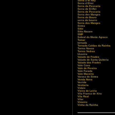
Serra D el Rey
Serra d Elrei
Serra da Pescaria
Serra de El-Rei
Serra de Pescaria
Serra des Manges
Serra do Bouro
serra do bourro
Serra dos Manges
Sintra
Sitio
Sitio Nazare
SMP
Sobral do Monte Agraco
Tomar
tornada
Tornada Caldas da Rainha
Torres Novas
Torres Vedras
Usseira
Valado de Frades
Valado de Santa Quiteria
Valado dos Frades
Vale Covo
Vale de Pereira
Vale Furada
Vale Maceira
Varzea de Sintra
Venda Nova
Verride
Vestiaria
Vidais
Vieira de Leiria
Vila Franca de Xira
Vila Real
Vilar
Vimeiro
Vinha da Rainha