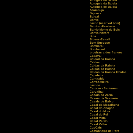
Atouguia da Baleia
Autoguia da Baleia
Autoguia de Baleia
Azambuja
Bajouca
Baleal
Barrio
barrio (near val bom)
Barrio - Alcobaca
Barrio Monte de Bois
Barrio Nazare
Bica
Bicess-Estoril
Bom Sucesso
Bombaral
Bombarral
broeiras a dos francos
Cadaval
Caldad da Rainha
Caldas
Caldas da Rainha
Caldas da Rainha
Caldas da Rainha Obidos
Capeleira
Carnaxide
Carrasqueiro
carrico
Cartaxo - Santarem
Carvalhal
Casais da Areia
Casais da Vestiaria
Casais de Baixo
Casal da Macalhona
Casal do Abogao
Casal do Mota
Casal do Rei
Casal Mota
Casal Pardo
Casal Velho
CasCais
Castanheira de Pera