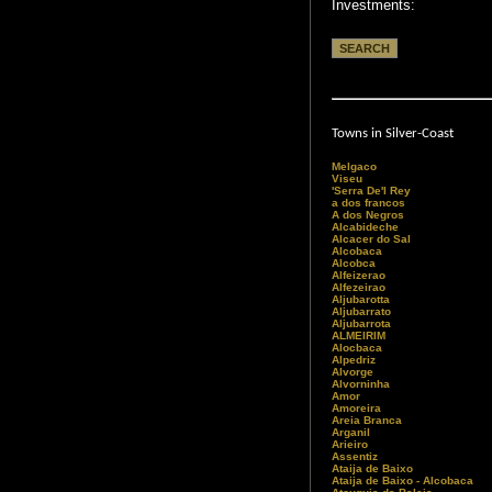
Investments:
Towns in Silver-Coast
Melgaco
Viseu
'Serra De'l Rey
a dos francos
A dos Negros
Alcabideche
Alcacer do Sal
Alcobaca
Alcobca
Alfeizerao
Alfezeirao
Aljubarotta
Aljubarrato
Aljubarrota
ALMEIRIM
Alocbaca
Alpedriz
Alvorge
Alvorninha
Amor
Amoreira
Areia Branca
Arganil
Arieiro
Assentiz
Ataija de Baixo
Ataija de Baixo - Alcobaca