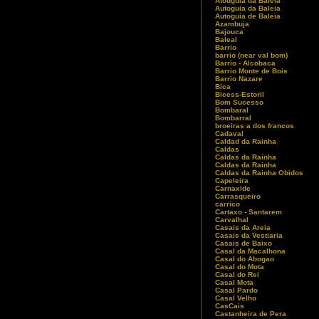
Atouguia da Baleia
Autoguia da Baleia
Autoguia de Baleia
Azambuja
Bajouca
Baleal
Barrio
barrio (near val bom)
Barrio - Alcobaca
Barrio Monte de Bois
Barrio Nazare
Bica
Bicess-Estoril
Bom Sucesso
Bombaral
Bombarral
broeiras a dos francos
Cadaval
Caldad da Rainha
Caldas
Caldas da Rainha
Caldas da Rainha
Caldas da Rainha Obidos
Capeleira
Carnaxide
Carrasqueiro
carrico
Cartaxo - Santarem
Carvalhal
Casais da Areia
Casais da Vestiaria
Casais de Baixo
Casal da Macalhona
Casal do Abogao
Casal do Mota
Casal do Rei
Casal Mota
Casal Pardo
Casal Velho
CasCais
Castanheira de Pera