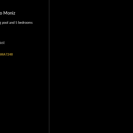
ro Moniz
 pool and 5 bedrooms
ast
 SMA7248