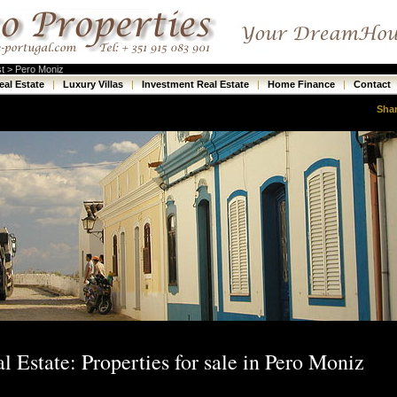
st > Pero Moniz
eal Estate
|
Luxury Villas
|
Investment Real Estate
|
Home Finance
|
Contact
Sha
 Estate: Properties for sale in Pero Moniz