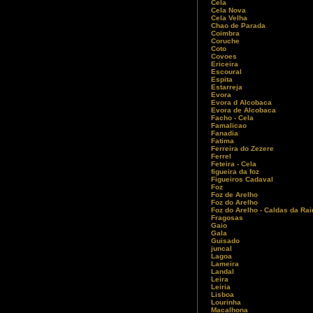
Cela
Cela Nova
Cela Velha
Chao de Parada
Coimbra
Coruche
Coto
Covoes
Ericeira
Escoural
Espita
Estarreja
Evora
Evora d Alcobaca
Evora de Alcobaca
Facho - Cela
Famalicao
Fanadia
Fatima
Ferreira do Zezere
Ferrel
Feteira - Cela
figueira da foz
Figueiros Cadaval
Foz
Foz de Arelho
Foz do Arelho
Foz do Arelho - Caldas da Ra
Fragosas
Gaio
Gala
Guisado
juncal
Lagoa
Lameira
Landal
Leira
Leiria
Lisboa
Lourinha
Macalhona