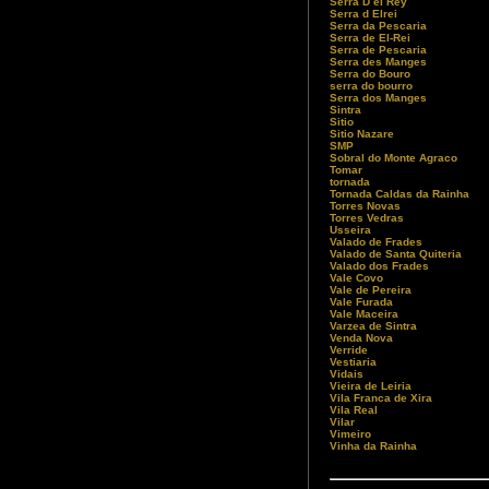
Serra D el Rey
Serra d Elrei
Serra da Pescaria
Serra de El-Rei
Serra de Pescaria
Serra des Manges
Serra do Bouro
serra do bourro
Serra dos Manges
Sintra
Sitio
Sitio Nazare
SMP
Sobral do Monte Agraco
Tomar
tornada
Tornada Caldas da Rainha
Torres Novas
Torres Vedras
Usseira
Valado de Frades
Valado de Santa Quiteria
Valado dos Frades
Vale Covo
Vale de Pereira
Vale Furada
Vale Maceira
Varzea de Sintra
Venda Nova
Verride
Vestiaria
Vidais
Vieira de Leiria
Vila Franca de Xira
Vila Real
Vilar
Vimeiro
Vinha da Rainha