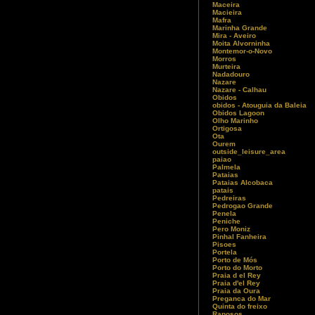
Maceira
Macieira
Mafra
Marinha Grande
Mira - Aveiro
Moita Alvorninha
Montemor-o-Novo
Morros
Murteira
Nadadouro
Nazare
Nazare - Calhau
Obidos
obidos - Atouguia da Baleia
Obidos Lagoon
Olho Marinho
Ortigosa
Ota
Ourem
outside_leisure_area
paiao
Palmela
Pataias
Pataias Alcobaca
patais
Pedreiras
Pedrogao Grande
Penela
Peniche
Pero Moniz
Pinhal Fanheira
Pisoes
Portela
Porto de Mós
Porto do Morto
Praia d el Rey
Praia d'el Rey
Praia da Oura
Preganca do Mar
Quinta do freixo
Raposos