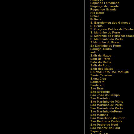
Raposos Famalicao
Regengo de parade
Reguengo Grande
Rio Maior
Rolica
Rolinca
S. Bartolomeu dos Galeoes
S. Bento
S. Gregório Caldas da Rainha
S. Martinho do Porto
S. Martinho do Porto Alcobac
S. Martinmho do Porto
S.Martinho do Porto
Sa Martinho do Porto
Sabugo, Sintra
salir
Salir de Matos
Salir de Porto
Salir do Matos
Salir do Porto
Salir dos Matos
SALVATERRA DAE MAGOS
Santa Catarina
Santa Cruz
Santarem
Santerem
Sao Bras
Sao Gregorio
Sao Joao do Campo
Sao Martinho
Sao Martinho do POrto
Sao Martinho de Porto
Sao Martinho do Porto
Sao Martinho doPorto
Sao Matinho
Sao Mmartinho do Porto
Sao Pedro da Cadeira
Sao Pedro de Moel
Sao Vicente do Paul
Sapeira