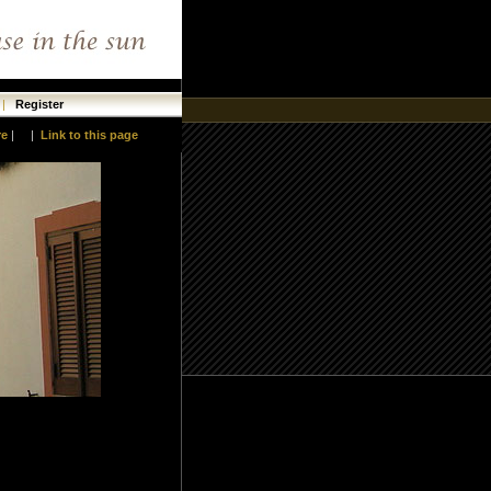
|
Register
re
|
|
Link to this page