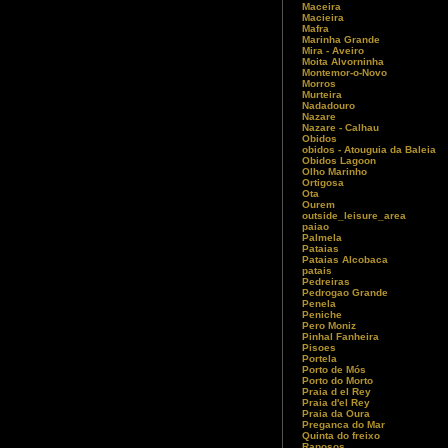
Maceira
Macieira
Mafra
Marinha Grande
Mira - Aveiro
Moita Alvorninha
Montemor-o-Novo
Morros
Murteira
Nadadouro
Nazare
Nazare - Calhau
Obidos
obidos - Atouguia da Baleia
Obidos Lagoon
Olho Marinho
Ortigosa
Ota
Ourem
outside_leisure_area
paiao
Palmela
Pataias
Pataias Alcobaca
patais
Pedreiras
Pedrogao Grande
Penela
Peniche
Pero Moniz
Pinhal Fanheira
Pisoes
Portela
Porto de Mós
Porto do Morto
Praia d el Rey
Praia d'el Rey
Praia da Oura
Preganca do Mar
Quinta do freixo
Raposos