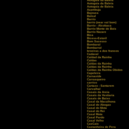
Atouguia da Baleia
Autoguia da Baleia
Autoguia de Baleia
Azambuja
Bajouca
Baleal
Barrio
barrio (near val bom)
Barrio - Alcobaca
Barrio Monte de Bois
Barrio Nazare
Bica
Bicess-Estoril
Bom Sucesso
Bombaral
Bombarral
broeiras a dos francos
Cadaval
Caldad da Rainha
Caldas
Caldas da Rainha
Caldas da Rainha
Caldas da Rainha Obidos
Capeleira
Carnaxide
Carrasqueiro
carrico
Cartaxo - Santarem
Carvalhal
Casais da Areia
Casais da Vestiaria
Casais de Baixo
Casal da Macalhona
Casal do Abogao
Casal do Mota
Casal do Rei
Casal Mota
Casal Pardo
Casal Velho
CasCais
Castanheira de Pera