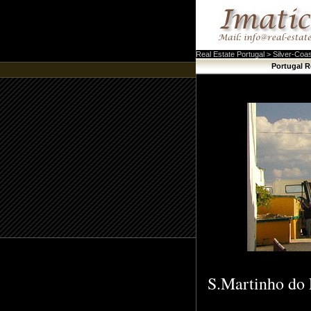
Real Estate Portugal > Silver-Coa
Portugal R
S.Martinho do P