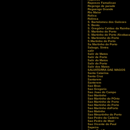
Raposos Famalicao
Regengo de parade
Reguengo Grande
Rio Maior
Rolica
Rolinca
S. Bartolomeu dos Galeoes
S. Bento
S. Gregório Caldas da Rainha
S. Martinho do Porto
S. Martinho do Porto Alcobac
S. Martinmho do Porto
S.Martinho do Porto
Sa Martinho do Porto
Sabugo, Sintra
salir
Salir de Matos
Salir de Porto
Salir do Matos
Salir do Porto
Salir dos Matos
SALVATERRA DAE MAGOS
Santa Catarina
Santa Cruz
Santarem
Santerem
Sao Bras
Sao Gregorio
Sao Joao do Campo
Sao Martinho
Sao Martinho do POrto
Sao Martinho de Porto
Sao Martinho do Porto
Sao Martinho doPorto
Sao Matinho
Sao Mmartinho do Porto
Sao Pedro da Cadeira
Sao Pedro de Moel
Sao Vicente do Paul
Sapeira