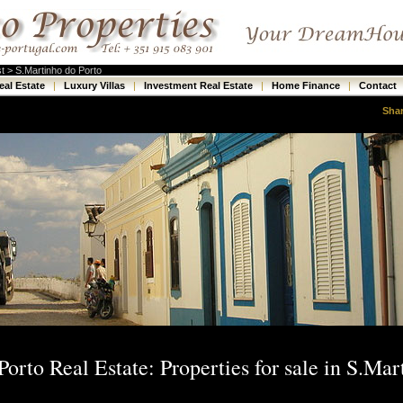
st > S.Martinho do Porto
eal Estate
|
Luxury Villas
|
Investment Real Estate
|
Home Finance
|
Contact
Sha
orto Real Estate: Properties for sale in S.Mar