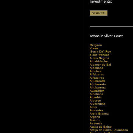
Investments:
Towns in Silver-Coast
Melgaco
Viseu
'Serra De'l Rey
a dos francos
A dos Negros
Alcabideche
Alcacer do Sal
Alcobaca
Alcobca
Alfeizerao
Alfezeirao
Aljubarotta
Aljubarrato
Aljubarrota
ALMEIRIM
Alocbaca
Alpedriz
Alvorge
Alvorninha
Amor
Amoreira
Areia Branca
Arganil
Arieiro
Assentiz
Ataija de Baixo
Ataija de Baixo - Alcobaca