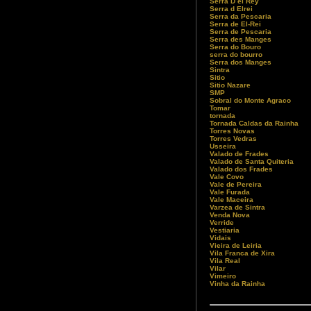
Serra D el Rey
Serra d Elrei
Serra da Pescaria
Serra de El-Rei
Serra de Pescaria
Serra des Manges
Serra do Bouro
serra do bourro
Serra dos Manges
Sintra
Sitio
Sitio Nazare
SMP
Sobral do Monte Agraco
Tomar
tornada
Tornada Caldas da Rainha
Torres Novas
Torres Vedras
Usseira
Valado de Frades
Valado de Santa Quiteria
Valado dos Frades
Vale Covo
Vale de Pereira
Vale Furada
Vale Maceira
Varzea de Sintra
Venda Nova
Verride
Vestiaria
Vidais
Vieira de Leiria
Vila Franca de Xira
Vila Real
Vilar
Vimeiro
Vinha da Rainha