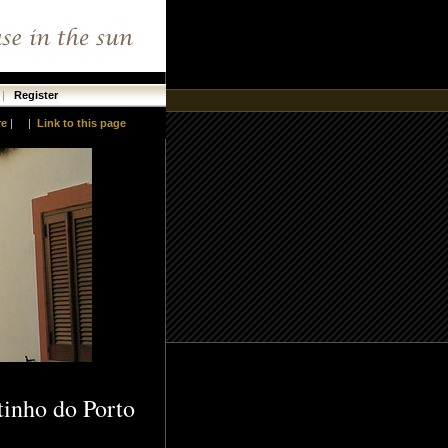
|
Register
re
|
|
Link to this page
tinho do Porto