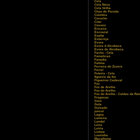
Cela
Cela Nova
Cela Velha
Chao de Parada
Coimbra
Coruche
Coto
Covoes
Ericeira
Escoural
Espita
Estarreja
Evora
Evora d Alcobaca
Evora de Alcobaca
Facho - Cela
Famalicao
Fanadia
Fatima
Ferreira do Zezere
Ferrel
Feteira - Cela
figueira da foz
Figueiros Cadaval
Foz
Foz de Arelho
Foz do Arelho
Foz do Arelho - Caldas da Ra
Fragosas
Gaio
Gala
Guisado
juncal
Lagoa
Lameira
Landal
Leira
Leiria
Lisboa
Lourinha
Macalhona