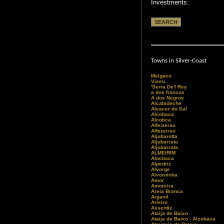
Investments:
Towns in Silver-Coast
Melgaco
Viseu
'Serra De'l Rey
a dos francos
A dos Negros
Alcabideche
Alcacer do Sal
Alcobaca
Alcobca
Alfeizerao
Alfezeirao
Aljubarotta
Aljubarrato
Aljubarrota
ALMEIRIM
Alocbaca
Alpedriz
Alvorge
Alvorninha
Amor
Amoreira
Areia Branca
Arganil
Arieiro
Assentiz
Ataija de Baixo
Ataija de Baixo - Alcobaca