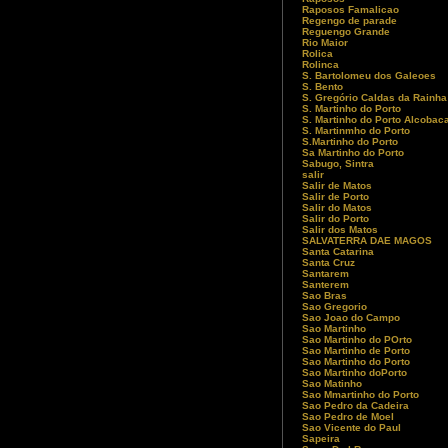
Raposos Famalicao
Regengo de parade
Reguengo Grande
Rio Maior
Rolica
Rolinca
S. Bartolomeu dos Galeoes
S. Bento
S. Gregório Caldas da Rainha
S. Martinho do Porto
S. Martinho do Porto Alcobac
S. Martinmho do Porto
S.Martinho do Porto
Sa Martinho do Porto
Sabugo, Sintra
salir
Salir de Matos
Salir de Porto
Salir do Matos
Salir do Porto
Salir dos Matos
SALVATERRA DAE MAGOS
Santa Catarina
Santa Cruz
Santarem
Santerem
Sao Bras
Sao Gregorio
Sao Joao do Campo
Sao Martinho
Sao Martinho do POrto
Sao Martinho de Porto
Sao Martinho do Porto
Sao Martinho doPorto
Sao Matinho
Sao Mmartinho do Porto
Sao Pedro da Cadeira
Sao Pedro de Moel
Sao Vicente do Paul
Sapeira