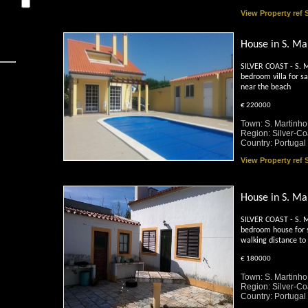
View Property ref
House in S. Ma
SILVER COAST - S. M
bedroom villa for s
near the beach
€ 220000
Town: S. Martinho
Region: Silver-Co
Country: Portugal
View Property ref
House in S. Ma
SILVER COAST - S. M
bedroom house for s
walking distance to
€ 180000
Town: S. Martinho
Region: Silver-Co
Country: Portugal