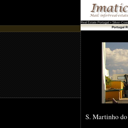
Real Estate Portugal > Silver-Coas
Portugal R
S. Martinho do 