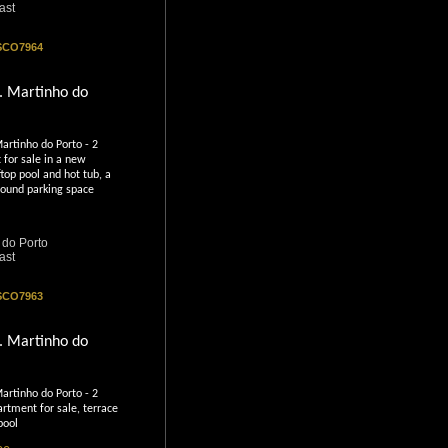
ast
 SCO7964
. Martinho do
artinho do Porto - 2
for sale in a new
ftop pool and hot tub, a
ound parking space
 do Porto
ast
 SCO7963
. Martinho do
artinho do Porto - 2
tment for sale, terrace
pool