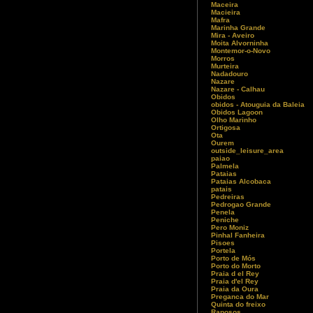
Maceira
Macieira
Mafra
Marinha Grande
Mira - Aveiro
Moita Alvorninha
Montemor-o-Novo
Morros
Murteira
Nadadouro
Nazare
Nazare - Calhau
Obidos
obidos - Atouguia da Baleia
Obidos Lagoon
Olho Marinho
Ortigosa
Ota
Ourem
outside_leisure_area
paiao
Palmela
Pataias
Pataias Alcobaca
patais
Pedreiras
Pedrogao Grande
Penela
Peniche
Pero Moniz
Pinhal Fanheira
Pisoes
Portela
Porto de Mós
Porto do Morto
Praia d el Rey
Praia d'el Rey
Praia da Oura
Preganca do Mar
Quinta do freixo
Raposos