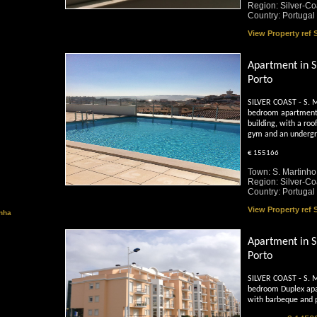
Region: Silver-Co
Country: Portugal
View Property ref
Apartment in S
Porto
SILVER COAST - S. M
bedroom apartment 
building, with a roo
gym and an undergr
€ 155166
Town: S. Martinho
Region: Silver-Co
Country: Portugal
View Property ref
inha
Apartment in S
Porto
SILVER COAST - S. M
bedroom Duplex apar
with barbeque and 