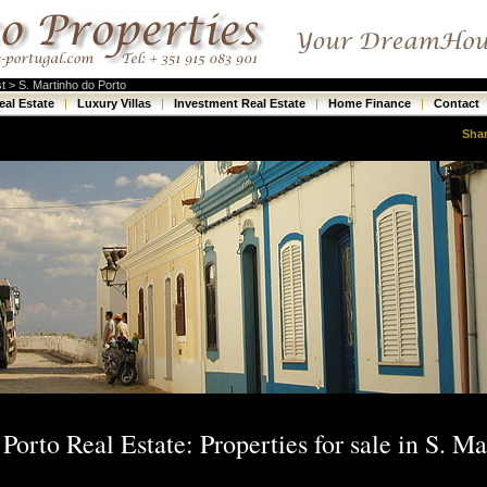
t > S. Martinho do Porto
eal Estate
|
Luxury Villas
|
Investment Real Estate
|
Home Finance
|
Contact
Sha
Porto Real Estate: Properties for sale in S. M