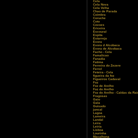
Cela
Cela Nova
Cela Velha
Chao de Parada
Coimbra
Coruche
Coto
Covoes
Ericeira
Escoural
Espita
Estarreja
Evora
Evora d Alcobaca
Evora de Alcobaca
Facho - Cela
Famalicao
Fanadia
Fatima
Ferreira do Zezere
Ferrel
Feteira - Cela
figueira da foz
Figueiros Cadaval
Foz
Foz de Arelho
Foz do Arelho
Foz do Arelho - Caldas da Ra
Fragosas
Gaio
Gala
Guisado
juncal
Lagoa
Lameira
Landal
Leira
Leiria
Lisboa
Lourinha
Macalhona