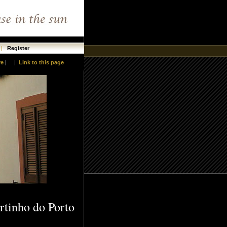
|
Register
re
|
|
Link to this page
artinho do Porto