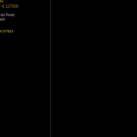
00
€ 127500
 :
 do Porto
ast
 SCO7823