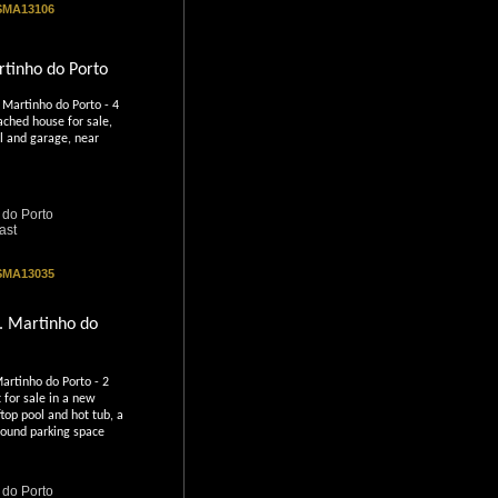
 SMA13106
rtinho do Porto
Martinho do Porto - 4
ched house for sale,
 and garage, near
 do Porto
ast
 SMA13035
. Martinho do
artinho do Porto - 2
for sale in a new
ftop pool and hot tub, a
ound parking space
 do Porto