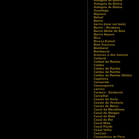
Atouguia da Baleia
Autoguia da Baleia
Autoguia de Baleia
Azambuja
Bajouca
Baleal
Barrio
barrio (near val bom)
Barrio - Alcobaca
Barrio Monte de Bois
Barrio Nazare
Bica
Bicess-Estoril
Bom Sucesso
Bombaral
Bombarral
broeiras a dos francos
Cadaval
Caldad da Rainha
Caldas
Caldas da Rainha
Caldas da Rainha
Caldas da Rainha Obidos
Capeleira
Carnaxide
Carrasqueiro
carrico
Cartaxo - Santarem
Carvalhal
Casais da Areia
Casais da Vestiaria
Casais de Baixo
Casal da Macalhona
Casal do Abogao
Casal do Mota
Casal do Rei
Casal Mota
Casal Pardo
Casal Velho
CasCais
Castanheira de Pera