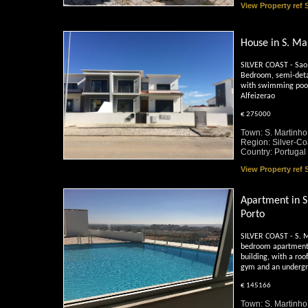
View Property ref
House in S. Ma
SILVER COAST - Sao 
Bedroom, semi-deta
with swimming pool
Alfeizerao
€ 275000
Town: S. Martinho
Region: Silver-Co
Country: Portugal
View Property ref
Apartment in S
Porto
SILVER COAST - S. M
bedroom apartment 
building, with a roo
gym and an undergr
€ 145166
Town: S. Martinho