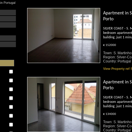
in Portugal
Apartment in S
Porto
SILVER COAST - S. M
bedroom apartment 
building, just 1 mi
€ 152000
Town: S. Martinho
Region: Silver-Co
Country: Portugal
View Property ref
Apartment in S
Porto
:
SILVER COAST - S. M
bedroom apartment 
building, just 1 mi
€ 134000
Town: S. Martinho
Region: Silver-Co
Country: Portugal