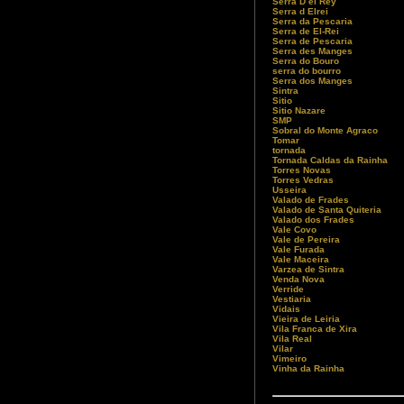
Serra D el Rey
Serra d Elrei
Serra da Pescaria
Serra de El-Rei
Serra de Pescaria
Serra des Manges
Serra do Bouro
serra do bourro
Serra dos Manges
Sintra
Sitio
Sitio Nazare
SMP
Sobral do Monte Agraco
Tomar
tornada
Tornada Caldas da Rainha
Torres Novas
Torres Vedras
Usseira
Valado de Frades
Valado de Santa Quiteria
Valado dos Frades
Vale Covo
Vale de Pereira
Vale Furada
Vale Maceira
Varzea de Sintra
Venda Nova
Verride
Vestiaria
Vidais
Vieira de Leiria
Vila Franca de Xira
Vila Real
Vilar
Vimeiro
Vinha da Rainha