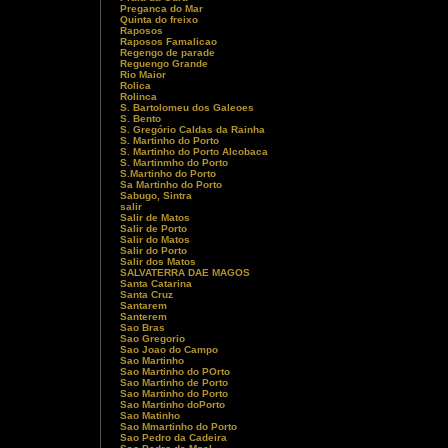
Preganca do Mar
Quinta do freixo
Raposos
Raposos Famalicao
Regengo de parade
Reguengo Grande
Rio Maior
Rolica
Rolinca
S. Bartolomeu dos Galeoes
S. Bento
S. Gregório Caldas da Rainha
S. Martinho do Porto
S. Martinho do Porto Alcobaca
S. Martinmho do Porto
S.Martinho do Porto
Sa Martinho do Porto
Sabugo, Sintra
salir
Salir de Matos
Salir de Porto
Salir do Matos
Salir do Porto
Salir dos Matos
SALVATERRA DAE MAGOS
Santa Catarina
Santa Cruz
Santarem
Santerem
Sao Bras
Sao Gregorio
Sao Joao do Campo
Sao Martinho
Sao Martinho do POrto
Sao Martinho de Porto
Sao Martinho do Porto
Sao Martinho doPorto
Sao Matinho
Sao Mmartinho do Porto
Sao Pedro da Cadeira