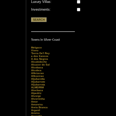
Luxury Villas:
Investments:
Towns in Silver-Coast
Melgaco
Viseu
'Serra De'l Rey
a dos francos
A dos Negros
Alcabideche
Alcacer do Sal
Alcobaca
Alcobca
Alfeizerao
Alfezeirao
Aljubarotta
Aljubarrato
Aljubarrota
ALMEIRIM
Alocbaca
Alpedriz
Alvorge
Alvorninha
Amor
Amoreira
Areia Branca
Arganil
Arieiro
Assentiz