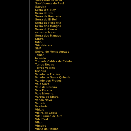
Sao Pedro de Moel
Sao Vicente do Paul
Sapeira
Serra D el Rey
Serra d Elrei
Serra da Pescaria
Serra de El-Rei
Serra de Pescaria
Serra des Manges
Serra do Bouro
serra do bourro
Serra dos Manges
Sintra
Sitio
Sitio Nazare
SMP
Sobral do Monte Agraco
Tomar
tornada
Tornada Caldas da Rainha
Torres Novas
Torres Vedras
Usseira
Valado de Frades
Valado de Santa Quiteria
Valado dos Frades
Vale Covo
Vale de Pereira
Vale Furada
Vale Maceira
Varzea de Sintra
Venda Nova
Verride
Vestiaria
Vidais
Vieira de Leiria
Vila Franca de Xira
Vila Real
Vilar
Vimeiro
Vinha da Rainha