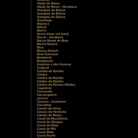
Ataija de Baixo
Ataija de Baixo - Alcobaca
Atouguia da Baleia
Autoguia da Baleia
Autoguia de Baleia
Azambuja
Bajouca
Baleal
Barrio
barrio (near val bom)
Barrio - Alcobaca
Barrio Monte de Bois
Barrio Nazare
Bica
Bicess-Estoril
Bom Sucesso
Bombaral
Bombarral
broeiras a dos francos
Cadaval
Caldad da Rainha
Caldas
Caldas da Rainha
Caldas da Rainha
Caldas da Rainha Obidos
Capeleira
Carnaxide
Carrasqueiro
carrico
Cartaxo - Santarem
Carvalhal
Casais da Areia
Casais da Vestiaria
Casais de Baixo
Casal da Macalhona
Casal do Abogao
Casal do Mota
Casal do Rei
Casal Mota
Casal Pardo