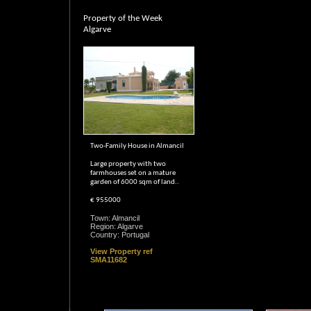
Property of the Week
Algarve
Two-Family House in Almancil
Large property with two
farmhouses set on a mature
garden of 6000 sqm of land..
€ 955000
Town: Almancil
Region: Algarve
Country: Portugal
View Property ref
SMA11682