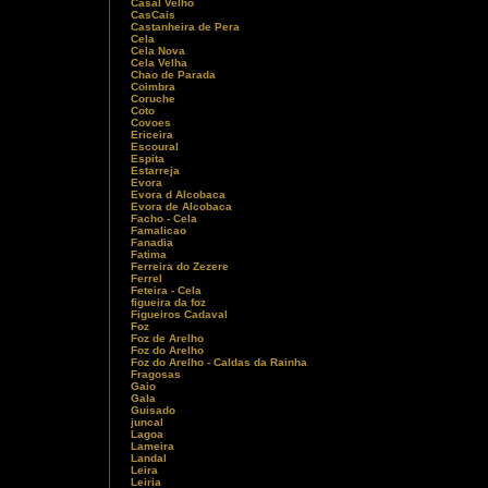
Casal Velho
CasCais
Castanheira de Pera
Cela
Cela Nova
Cela Velha
Chao de Parada
Coimbra
Coruche
Coto
Covoes
Ericeira
Escoural
Espita
Estarreja
Evora
Evora d Alcobaca
Evora de Alcobaca
Facho - Cela
Famalicao
Fanadia
Fatima
Ferreira do Zezere
Ferrel
Feteira - Cela
figueira da foz
Figueiros Cadaval
Foz
Foz de Arelho
Foz do Arelho
Foz do Arelho - Caldas da Rainha
Fragosas
Gaio
Gala
Guisado
juncal
Lagoa
Lameira
Landal
Leira
Leiria