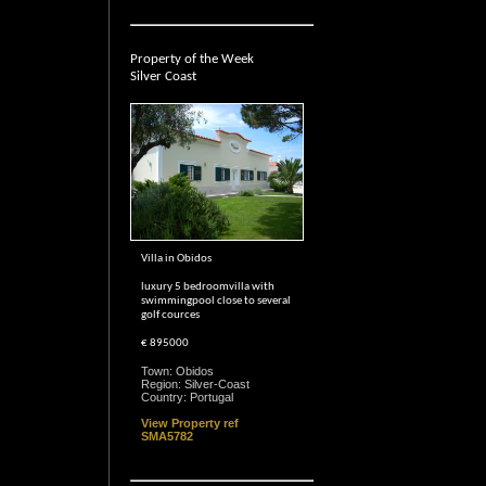
Property of the Week
Silver Coast
Villa in Obidos
luxury 5 bedroomvilla with
swimmingpool close to several
golf cources
€ 895000
Town: Obidos
Region: Silver-Coast
Country: Portugal
View Property ref
SMA5782