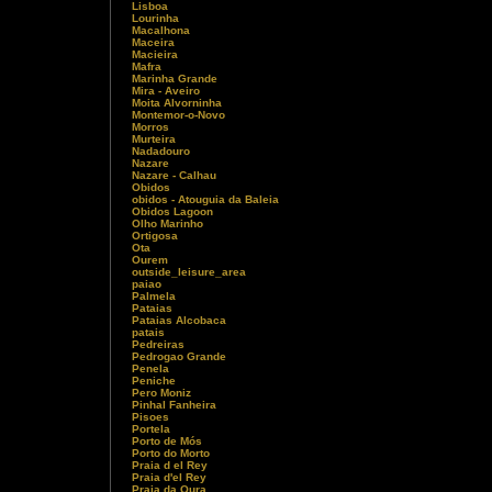
Lisboa
Lourinha
Macalhona
Maceira
Macieira
Mafra
Marinha Grande
Mira - Aveiro
Moita Alvorninha
Montemor-o-Novo
Morros
Murteira
Nadadouro
Nazare
Nazare - Calhau
Obidos
obidos - Atouguia da Baleia
Obidos Lagoon
Olho Marinho
Ortigosa
Ota
Ourem
outside_leisure_area
paiao
Palmela
Pataias
Pataias Alcobaca
patais
Pedreiras
Pedrogao Grande
Penela
Peniche
Pero Moniz
Pinhal Fanheira
Pisoes
Portela
Porto de Mós
Porto do Morto
Praia d el Rey
Praia d'el Rey
Praia da Oura