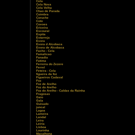
Cela
Cela Nova
Cela Velha
Chao de Parada
Coimbra
Coruche
Coto
Covoes
Ericeira
Escoural
Espita
Estarreja
Evora
Evora d Alcobaca
Evora de Alcobaca
Facho - Cela
Famalicao
Fanadia
Fatima
Ferreira do Zezere
Ferrel
Feteira - Cela
figueira da foz
Figueiros Cadaval
Foz
Foz de Arelho
Foz do Arelho
Foz do Arelho - Caldas da Rainha
Fragosas
Gaio
Gala
Guisado
juncal
Lagoa
Lameira
Landal
Leira
Leiria
Lisboa
Lourinha
Macalhona