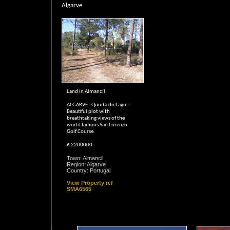
Algarve
Land in Almancil
ALGARVE - Quinta do Lago -
Beautiful plot with
breathtaking views of the
world famous San Lorenzo
Golf Course.
€ 2200000
Town: Almancil
Region: Algarve
Country: Portugal
View Property ref
SMA6565