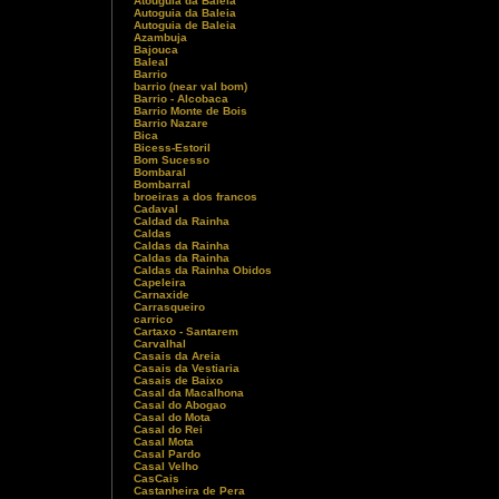
Atouguia da Baleia
Autoguia da Baleia
Autoguia de Baleia
Azambuja
Bajouca
Baleal
Barrio
barrio (near val bom)
Barrio - Alcobaca
Barrio Monte de Bois
Barrio Nazare
Bica
Bicess-Estoril
Bom Sucesso
Bombaral
Bombarral
broeiras a dos francos
Cadaval
Caldad da Rainha
Caldas
Caldas da Rainha
Caldas da Rainha
Caldas da Rainha Obidos
Capeleira
Carnaxide
Carrasqueiro
carrico
Cartaxo - Santarem
Carvalhal
Casais da Areia
Casais da Vestiaria
Casais de Baixo
Casal da Macalhona
Casal do Abogao
Casal do Mota
Casal do Rei
Casal Mota
Casal Pardo
Casal Velho
CasCais
Castanheira de Pera