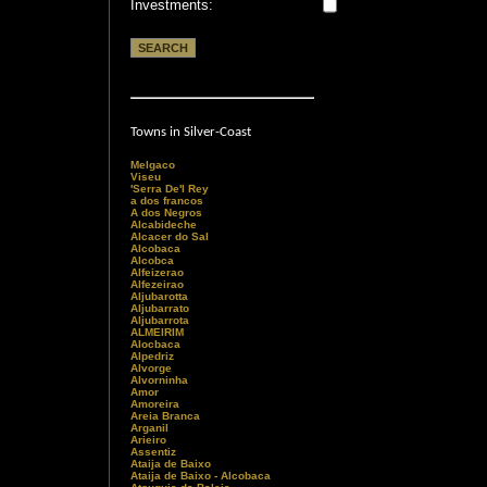
Investments:
Towns in Silver-Coast
Melgaco
Viseu
'Serra De'l Rey
a dos francos
A dos Negros
Alcabideche
Alcacer do Sal
Alcobaca
Alcobca
Alfeizerao
Alfezeirao
Aljubarotta
Aljubarrato
Aljubarrota
ALMEIRIM
Alocbaca
Alpedriz
Alvorge
Alvorninha
Amor
Amoreira
Areia Branca
Arganil
Arieiro
Assentiz
Ataija de Baixo
Ataija de Baixo - Alcobaca