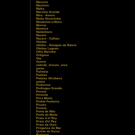
Maceira
Macieira
Mafra
Marinha Grande
Mira - Aveiro
Moita Alvorninha
Montemor-o-Novo
Morros
Murteira
Nadadouro
Nazare
Nazare - Calhau
Obidos
obidos - Atouguia da Baleia
Obidos Lagoon
Olho Marinho
Ortigosa
Ota
Ourem
outside_leisure_area
paiao
Palmela
Pataias
Pataias Alcobaca
patais
Pedreiras
Pedrogao Grande
Penela
Peniche
Pero Moniz
Pinhal Fanheira
Pisoes
Portela
Porto de Mós
Porto do Morto
Praia d el Rey
Praia d'el Rey
Praia da Oura
Preganca do Mar
Quinta do freixo
Raposos