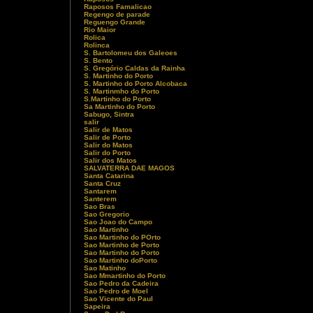
Raposos Famalicao
Regengo de parade
Reguengo Grande
Rio Maior
Rolica
Rolinca
S. Bartolomeu dos Galeoes
S. Bento
S. Gregório Caldas da Rainha
S. Martinho do Porto
S. Martinho do Porto Alcobaca
S. Martinmho do Porto
S.Martinho do Porto
Sa Martinho do Porto
Sabugo, Sintra
salir
Salir de Matos
Salir de Porto
Salir do Matos
Salir do Porto
Salir dos Matos
SALVATERRA DAE MAGOS
Santa Catarina
Santa Cruz
Santarem
Santerem
Sao Bras
Sao Gregorio
Sao Joao do Campo
Sao Martinho
Sao Martinho do POrto
Sao Martinho de Porto
Sao Martinho do Porto
Sao Martinho doPorto
Sao Matinho
Sao Mmartinho do Porto
Sao Pedro da Cadeira
Sao Pedro de Moel
Sao Vicente do Paul
Sapeira