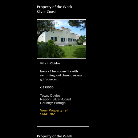
Property of the Week
Silver Coast
Villa in Obidos
luxury 5 bedroomvilla with
swimmingpool close to several
golf cources
€ 895000
Town: Obidos
Region: Silver-Coast
Country: Portugal
View Property ref
SMA5782
Property of the Week