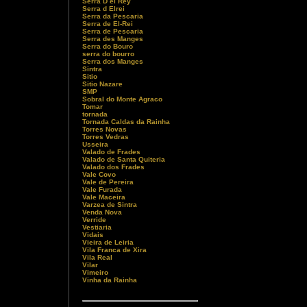
Serra D el Rey
Serra d Elrei
Serra da Pescaria
Serra de El-Rei
Serra de Pescaria
Serra des Manges
Serra do Bouro
serra do bourro
Serra dos Manges
Sintra
Sitio
Sitio Nazare
SMP
Sobral do Monte Agraco
Tomar
tornada
Tornada Caldas da Rainha
Torres Novas
Torres Vedras
Usseira
Valado de Frades
Valado de Santa Quiteria
Valado dos Frades
Vale Covo
Vale de Pereira
Vale Furada
Vale Maceira
Varzea de Sintra
Venda Nova
Verride
Vestiaria
Vidais
Vieira de Leiria
Vila Franca de Xira
Vila Real
Vilar
Vimeiro
Vinha da Rainha