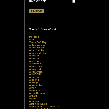
Investments:
Towns in Silver-Coast
Melgaco
Viseu
'Serra De'l Rey
a dos francos
A dos Negros
Alcabideche
Alcacer do Sal
Alcobaca
Alcobca
Alfeizerao
Alfezeirao
Aljubarotta
Aljubarrato
Aljubarrota
ALMEIRIM
Alocbaca
Alpedriz
Alvorge
Alvorninha
Amor
Amoreira
Areia Branca
Arganil
Arieiro
Assentiz
Ataija de Baixo
Ataija de Baixo - Alcobaca