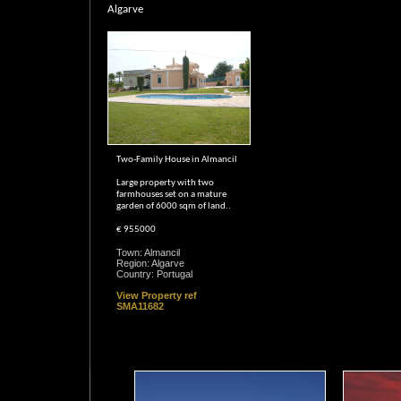
Algarve
Two-Family House in Almancil
Large property with two
farmhouses set on a mature
garden of 6000 sqm of land..
€ 955000
Town: Almancil
Region: Algarve
Country: Portugal
View Property ref
SMA11682