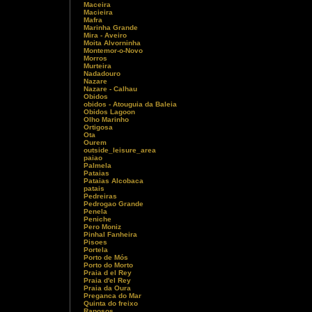
Maceira
Macieira
Mafra
Marinha Grande
Mira - Aveiro
Moita Alvorninha
Montemor-o-Novo
Morros
Murteira
Nadadouro
Nazare
Nazare - Calhau
Obidos
obidos - Atouguia da Baleia
Obidos Lagoon
Olho Marinho
Ortigosa
Ota
Ourem
outside_leisure_area
paiao
Palmela
Pataias
Pataias Alcobaca
patais
Pedreiras
Pedrogao Grande
Penela
Peniche
Pero Moniz
Pinhal Fanheira
Pisoes
Portela
Porto de Mós
Porto do Morto
Praia d el Rey
Praia d'el Rey
Praia da Oura
Preganca do Mar
Quinta do freixo
Raposos