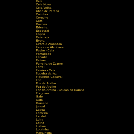
Cela
Cela Nova
Cela Velha
Chao de Parada
Coimbra
Coruche
Coto
Covoes
Ericeira
Escoural
Espita
Estarreja
Evora
Evora d Alcobaca
Evora de Alcobaca
Facho - Cela
Famalicao
Fanadia
Fatima
Ferreira do Zezere
Ferrel
Feteira - Cela
figueira da foz
Figueiros Cadaval
Foz
Foz de Arelho
Foz do Arelho
Foz do Arelho - Caldas da Rainha
Fragosas
Gaio
Gala
Guisado
juncal
Lagoa
Lameira
Landal
Leira
Leiria
Lisboa
Lourinha
Macalhona