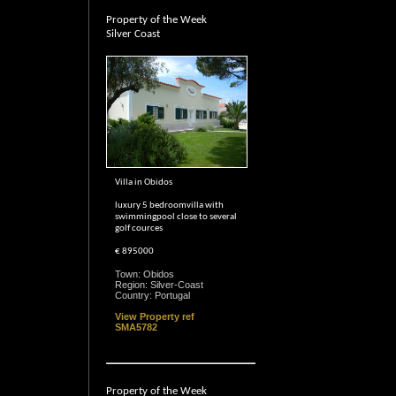
Property of the Week
Silver Coast
Villa in Obidos
luxury 5 bedroomvilla with
swimmingpool close to several
golf cources
€ 895000
Town: Obidos
Region: Silver-Coast
Country: Portugal
View Property ref
SMA5782
Property of the Week