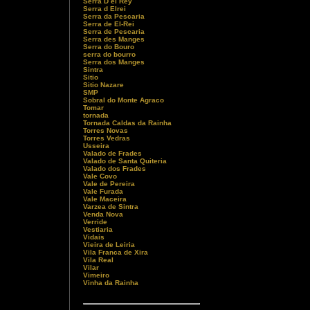
Serra D el Rey
Serra d Elrei
Serra da Pescaria
Serra de El-Rei
Serra de Pescaria
Serra des Manges
Serra do Bouro
serra do bourro
Serra dos Manges
Sintra
Sitio
Sitio Nazare
SMP
Sobral do Monte Agraco
Tomar
tornada
Tornada Caldas da Rainha
Torres Novas
Torres Vedras
Usseira
Valado de Frades
Valado de Santa Quiteria
Valado dos Frades
Vale Covo
Vale de Pereira
Vale Furada
Vale Maceira
Varzea de Sintra
Venda Nova
Verride
Vestiaria
Vidais
Vieira de Leiria
Vila Franca de Xira
Vila Real
Vilar
Vimeiro
Vinha da Rainha