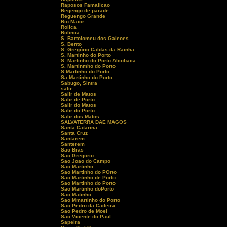
Raposos Famalicao
Regengo de parade
Reguengo Grande
Rio Maior
Rolica
Rolinca
S. Bartolomeu dos Galeoes
S. Bento
S. Gregório Caldas da Rainha
S. Martinho do Porto
S. Martinho do Porto Alcobaca
S. Martinmho do Porto
S.Martinho do Porto
Sa Martinho do Porto
Sabugo, Sintra
salir
Salir de Matos
Salir de Porto
Salir do Matos
Salir do Porto
Salir dos Matos
SALVATERRA DAE MAGOS
Santa Catarina
Santa Cruz
Santarem
Santerem
Sao Bras
Sao Gregorio
Sao Joao do Campo
Sao Martinho
Sao Martinho do POrto
Sao Martinho de Porto
Sao Martinho do Porto
Sao Martinho doPorto
Sao Matinho
Sao Mmartinho do Porto
Sao Pedro da Cadeira
Sao Pedro de Moel
Sao Vicente do Paul
Sapeira