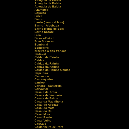
Atouguia da Baleia
Autoguia da Baleia
Autoguia de Baleia
Azambuja
Bajouca
Baleal
Barrio
barrio (near val bom)
Barrio - Alcobaca
Barrio Monte de Bois
Barrio Nazare
Bica
Bicess-Estoril
Bom Sucesso
Bombaral
Bombarral
broeiras a dos francos
Cadaval
Caldad da Rainha
Caldas
Caldas da Rainha
Caldas da Rainha
Caldas da Rainha Obidos
Capeleira
Carnaxide
Carrasqueiro
carrico
Cartaxo - Santarem
Carvalhal
Casais da Areia
Casais da Vestiaria
Casais de Baixo
Casal da Macalhona
Casal do Abogao
Casal do Mota
Casal do Rei
Casal Mota
Casal Pardo
Casal Velho
CasCais
Castanheira de Pera